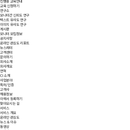
진행중 교육안내
교육 신청하기
연구소
모니터간 신뢰도 연구
텍스트 유사도 연구
이미지 유사도 연구
게시판
모니터 모집정보
공지사항
온라인 관심도 리포트
뉴스레터
고객센터
문의하기
회사소개
회사개요
연혁
CI 소개
사업분야
특허/인증
고객사
채용정보
이력서 등록하기
찾아오시는 길
서비스
서비스 개요
온라인 관심도
뉴스 & 이슈
동영상