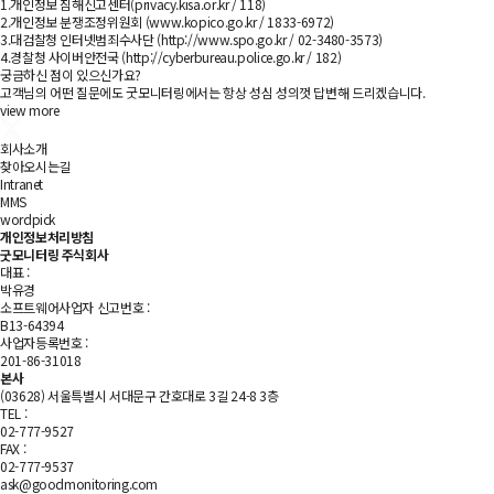
1.개인정보 침해신고센터(privacy.kisa.or.kr / 118)
2.개인정보 분쟁조정위원회 (www.kopico.go.kr / 1833-6972)
3.대검찰청 인터넷범죄수사단 (http://www.spo.go.kr / 02-3480-3573)
4.경찰청 사이버안전국 (http://cyberbureau.police.go.kr / 182)
궁금하신 점이 있으신가요?
고객님의 어떤 질문에도 굿모니터링에서는 항상 성심 성의껏 답변해 드리겠습니다.
view more
회사소개
찾아오시는길
Intranet
MMS
wordpick
개인정보처리방침
굿모니터링 주식회사
대표 :
박유경
소프트웨어사업자 신고번호 :
B13-64394
사업자등록번호 :
201-86-31018
본사
(03628) 서울특별시 서대문구 간호대로 3길 24-8 3층
TEL :
02-777-9527
FAX :
02-777-9537
ask@goodmonitoring.com