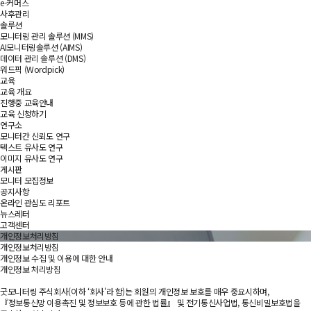
e-커머스
사후관리
솔루션
모니터링 관리 솔루션 (MMS)
AI모니터링솔루션 (AIMS)
데이터 관리 솔루션 (DMS)
워드픽 (Wordpick)
교육
교육 개요
진행중 교육안내
교육 신청하기
연구소
모니터간 신뢰도 연구
텍스트 유사도 연구
이미지 유사도 연구
게시판
모니터 모집정보
공지사항
온라인 관심도 리포트
뉴스레터
고객센터
개인정보처리방침
개인정보처리방침
개인정보 수집 및 이용에 대한 안내
개인정보 처리방침
굿모니터링 주식회사(이하 ‘회사'라 함)는 회원의 개인정보 보호를 매우 중요시하며,
『정보통신망 이용촉진 및 정보보호 등에 관한 법률』 및 전기통신사업법, 통신비밀보호법을