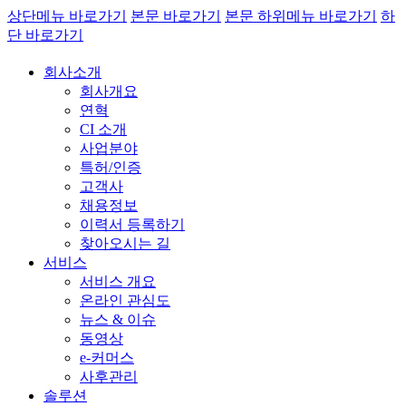
상단메뉴 바로가기
본문 바로가기
본문 하위메뉴 바로가기
하
단 바로가기
회사소개
회사개요
연혁
CI 소개
사업분야
특허/인증
고객사
채용정보
이력서 등록하기
찾아오시는 길
서비스
서비스 개요
온라인 관심도
뉴스 & 이슈
동영상
e-커머스
사후관리
솔루션